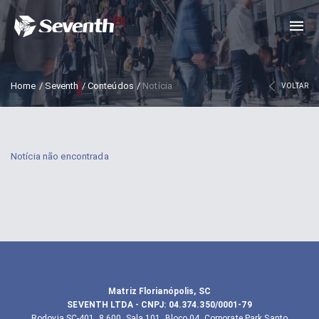
Home
/
Seventh
/
Conteúdos
/
Notícia
VOLTAR
Notícia não encontrada
Matriz Florianópolis, SC
SEVENTH LTDA
- CNPJ:
04.374.350/0001-79
Rodovia SC-401, 8.600, Sala 101, Bloco 04, Corporate Park Santo