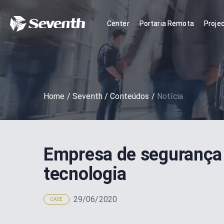
Center
Portaria Remota
Proje
Home
/
Seventh
/
Conteúdos
/
Notícia
Empresa de segurança 
tecnologia
29/06/2020
CASE