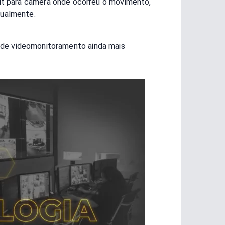
ut para câmera onde ocorreu o movimento,
tualmente.
os de videomonitoramento ainda mais