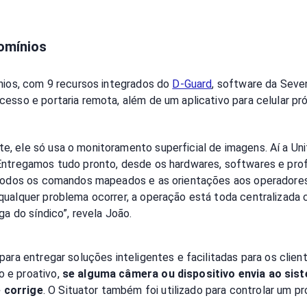
omínios
ínios, com 9 recursos integrados do
D-Guard
, software da Seve
esso e portaria remota, além de um aplicativo para celular pró
, ele só usa o monitoramento superficial de imagens. Aí a Uni
Entregamos tudo pronto, desde os hardwares, softwares e prof
m todos os comandos mapeados e as orientações aos operadores
qualquer problema ocorrer, a operação está toda centralizada 
ga do síndico”, revela João.
para entregar soluções inteligentes e facilitadas para os clien
 e proativo,
se alguma câmera ou dispositivo envia ao sis
 corrige
. O Situator também foi utilizado para controlar um 