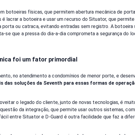
tem botoeiras físicas, que permitem abertura mecânica de port
 lacrar a botoeira e usar um recurso do Situator, que permite
a porta ou catraca, evitando entradas sem registro. A botoeir
ta-se que a pressa do dia-a-dia comprometa a segurança do loc
ica foi um fator primordial
ento, no atendimento a condomínios de menor porte, e desenv
is das soluções da Seventh para essas formas de operaçã
veitar o legado do cliente, junto de novas tecnologias, é mui
estão da integração, que permite usar outros sistemas, com ap
cil entre Situator e D-Guard é outra facilidade que faz a difer