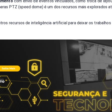
imento
com envio de eventos vinculados, como troca de layo
eras PTZ (speed dome) é um dos recursos mais explorados a
ros recursos de inteligência artificial para deixar os trabalh