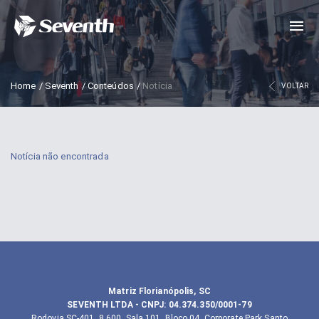
Home
/
Seventh
/
Conteúdos
/
Notícia
VOLTAR
Notícia não encontrada
Matriz Florianópolis, SC
SEVENTH LTDA
- CNPJ:
04.374.350/0001-79
Rodovia SC-401, 8.600, Sala 101, Bloco 04, Corporate Park Santo