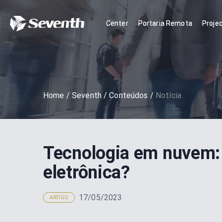
Center
Portaria Remota
Proje
Home
/
Seventh
/
Conteúdos
/
Notícia
Tecnologia em nuvem: 
eletrônica?
17/05/2023
ARTIGO