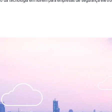
cto da tecnologia em nuvem para empresas de segurança eletrô